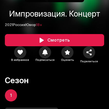
Импровизация. Концерт
2021
Россия
Юмор
18+
Смотреть
В избранное
Подписаться
Оценить
Поделиться
Сезон
1
2
3
1
Отменить
Авторизоваться