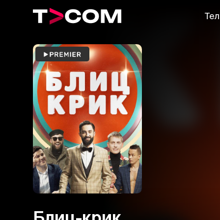
Тел
Блиц-крик