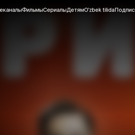
еканалы
Фильмы
Сериалы
Детям
O'zbek tilida
Подпис