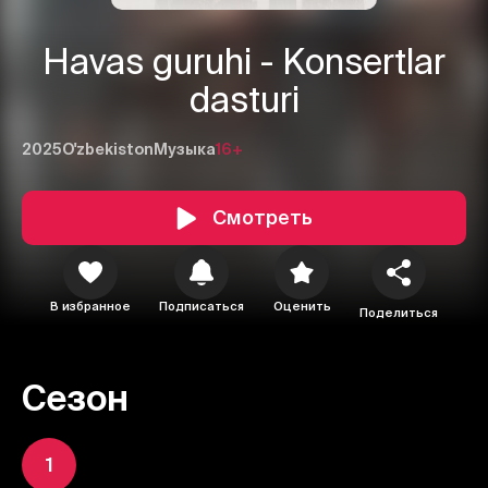
Havas guruhi - Konsertlar
dasturi
2025
O'zbekiston
Музыка
16+
Смотреть
В избранное
Подписаться
Оценить
Поделиться
Сезон
1
2
3
Отменить
Авторизоваться
1