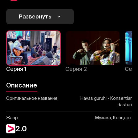
Отправить
Развернуть
Серия 1
Серия 2
Сери
Описание
Оригинальное название
Havas guruhi - Konsertlar
dasturi
Жанр
Музыка, Концерт
2.0