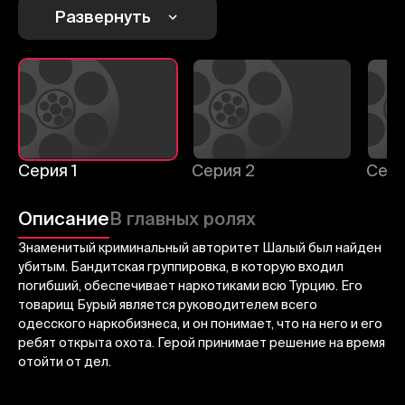
1
2
3
Развернуть
Отменить
Авторизоваться
Отправить
Серия 1
Серия 2
Сери
Описание
В главных ролях
Знаменитый криминальный авторитет Шалый был найден
убитым. Бандитская группировка, в которую входил
погибший, обеспечивает наркотиками всю Турцию. Его
товарищ Бурый является руководителем всего
одесского наркобизнеса, и он понимает, что на него и его
ребят открыта охота. Герой принимает решение на время
отойти от дел.