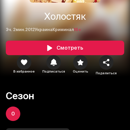
Холостяк
3ч. 2мин.
2012
Украина
Криминал
16+
Смотреть
В избранное
Подписаться
Оценить
Поделиться
Сезон
0