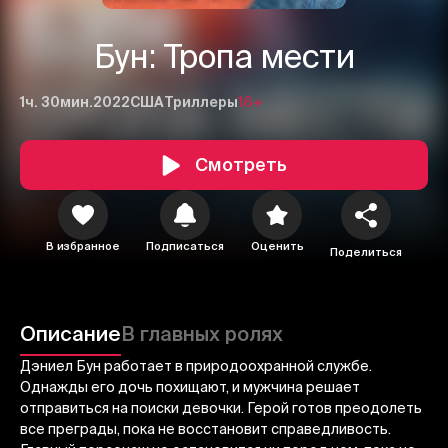
Бун: Тропа мести
1ч. 30мин.
2022
США
Триллеры
16+
Смотреть
1
2
3
В избранное
Подписаться
Оценить
Поделиться
Отменить
Авторизоваться
Отправить
Описание
В главных ролях
Дэниел Бун работает в природоохранной службе.
Однажды его дочь похищают, и мужчина решает
отправиться на поиски девочки. Герой готов преодолеть
все преграды, пока не восстановит справедливость.