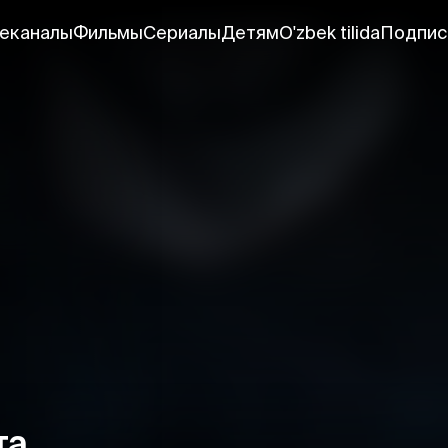
еканалы
Фильмы
Сериалы
Детям
O'zbek tilida
Подпис
та