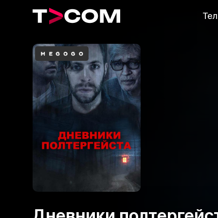
Тел
Дневники полтергейс