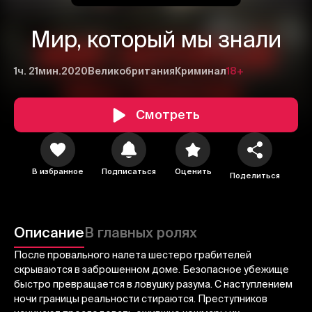
Мир, который мы знали
1ч. 21мин.
2020
Великобритания
Криминал
18+
Смотреть
1
2
3
В избранное
Подписаться
Оценить
Поделиться
Отменить
Авторизоваться
Отправить
Описание
В главных ролях
После провального налета шестеро грабителей
скрываются в заброшенном доме. Безопасное убежище
быстро превращается в ловушку разума. С наступлением
ночи границы реальности стираются. Преступников