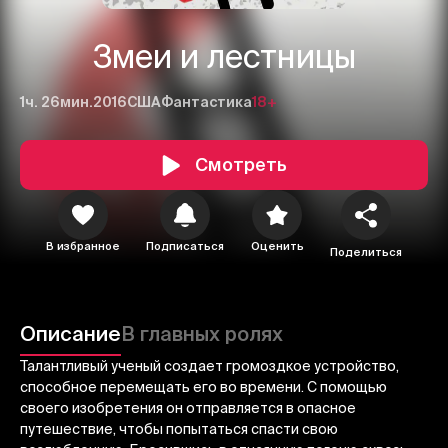
Змеи и лестницы
1ч. 26мин.
2016
США
Фантастика
18+
Смотреть
1
2
3
В избранное
Подписаться
Оценить
Поделиться
Отменить
Авторизоваться
Отправить
Описание
В главных ролях
Талантливый ученый создает громоздкое устройство,
способное перемещать его во времени. С помощью
своего изобретения он отправляется в опасное
путешествие, чтобы попытаться спасти свою