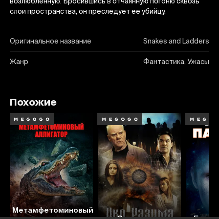
возлюбленную. Бросившись в отчаянную погоню сквозь
слои пространства, он преследует ее убийцу.
Оригинальное название
Snakes and Ladders
Жанр
Фантастика, Ужасы
Похожие
3.4
3.9
4.8
Метамфетоминовый
аллигатор
Око разума
Битва