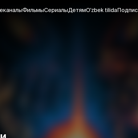
еканалы
Фильмы
Сериалы
Детям
O'zbek tilida
Подпис
ки