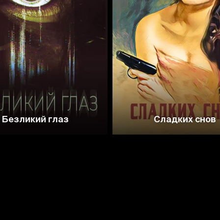
3.8
3.9
Безликий глаз
Сладких снов