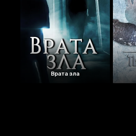
4.4
3.1
Врата зла