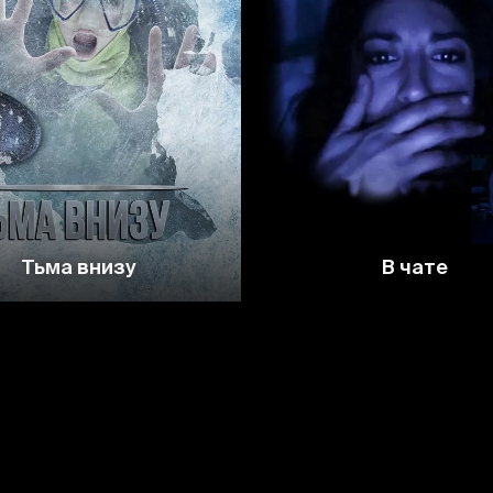
4.5
4.2
4.8
4.
Тьма внизу
В чате