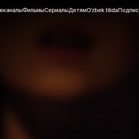
еканалы
Фильмы
Сериалы
Детям
O'zbek tilida
Подпис