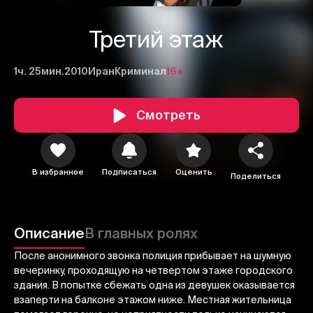
Третий этаж
1ч. 25мин.
2010
Иран
Криминал
16+
Смотреть
1
2
3
В избранное
Подписаться
Оценить
Поделиться
Отменить
Авторизоваться
Отправить
Описание
В главных ролях
После анонимного звонка полиция прибывает на шумную
вечеринку, проходящую на четвертом этаже городского
здания. В попытке сбежать одна из девушек оказывается
взаперти на балконе этажом ниже. Местная жительница