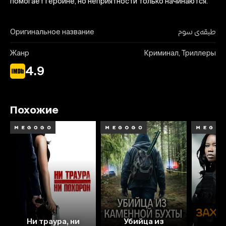
помогает героине, но неприятности только начинаются.
Оригинальное название
طبقه‌ی سوم
Жанр
Криминал, Триллеры
4.9
Похожие
3.6
4.4
Ни траура, ни
Убийца из