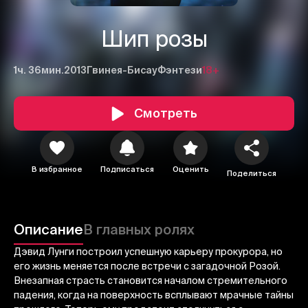
Шип розы
1ч. 36мин.
2013
Гвинея-Бисау
Фэнтези
18+
Смотреть
В избранное
Подписаться
Оценить
Поделиться
1
2
3
Отменить
Авторизоваться
Описание
В главных ролях
Отправить
Дэвид Лунги построил успешную карьеру прокурора, но
его жизнь меняется после встречи с загадочной Розой.
Внезапная страсть становится началом стремительного
падения, когда на поверхность всплывают мрачные тайны