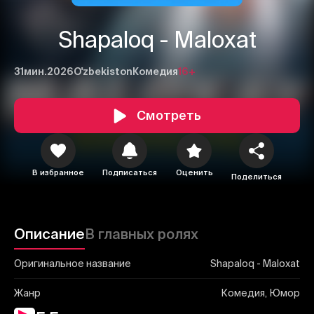
Shapaloq - Maloxat
31мин.
2026
O'zbekiston
Комедия
16+
Смотреть
1
2
3
Отменить
Авторизоваться
В избранное
Подписаться
Оценить
Отправить
Поделиться
Описание
В главных ролях
Оригинальное название
Shapaloq - Maloxat
Жанр
Комедия, Юмор