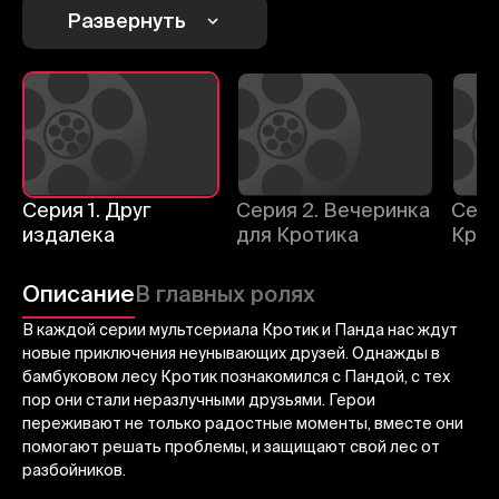
Развернуть
1
2
3
Отменить
Авторизоваться
Отправить
Серия 1. Друг
Серия 2. Вечеринка
Сери
издалека
для Кротика
Крот
Описание
В главных ролях
В каждой серии мультсериала Кротик и Панда нас ждут
новые приключения неунывающих друзей. Однажды в
бамбуковом лесу Кротик познакомился с Пандой, с тех
пор они стали неразлучными друзьями. Герои
переживают не только радостные моменты, вместе они
помогают решать проблемы, и защищают свой лес от
разбойников.