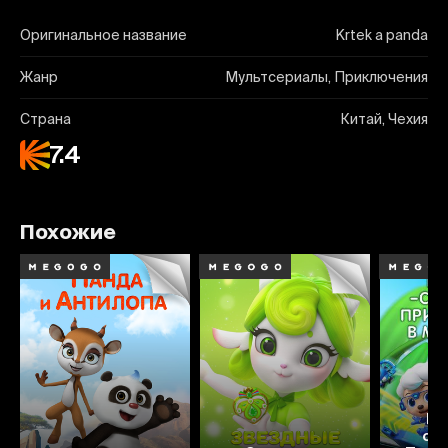
Оригинальное название
Krtek a panda
Жанр
Мультсериалы, Приключения
Страна
Китай, Чехия
7.4
Похожие
Ба
сп