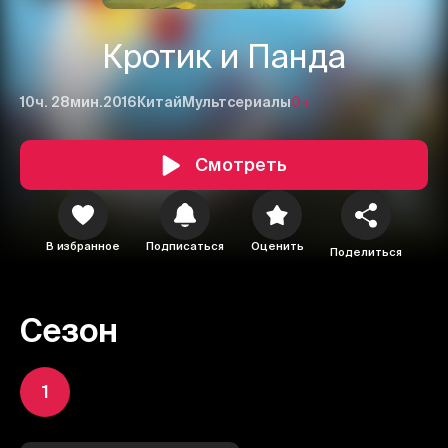
Кротик и Панда
10ч. 28мин.
2016
Китай
Мультсериалы
0+
Смотреть
В избранное
Подписаться
Оценить
Поделиться
Сезон
1