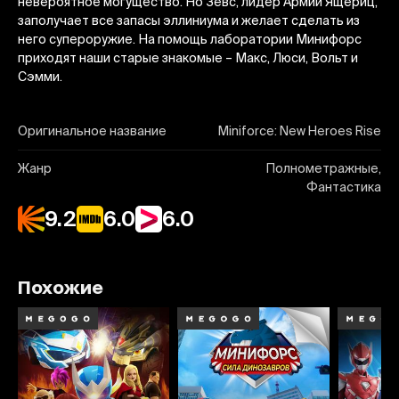
невероятное могущество. Но Зевс, лидер Армии Ящериц,
заполучает все запасы эллиниума и желает сделать из
него супероружие. На помощь лаборатории Минифорс
приходят наши старые знакомые – Макс, Люси, Вольт и
Сэмми.
Оригинальное название
Miniforce: New Heroes Rise
Жанр
Полнометражные,
Фантастика
9.2
6.0
6.0
Похожие