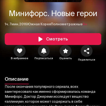
Минифорс. Новые герои
1ч. 7мин.
2016
Южная Корея
Полнометражные
6+
Смотреть
В избранное
Подписаться
Оценить
Поделиться
1
2
3
Описание
Отменить
Авторизоваться
После окончания популярного сериала, всех
Отправить
заинтересовало как именно сформировалась команда
Минифорс. Доктор Джереми исследует вещество
«эллиниум», которое может содержать в себе