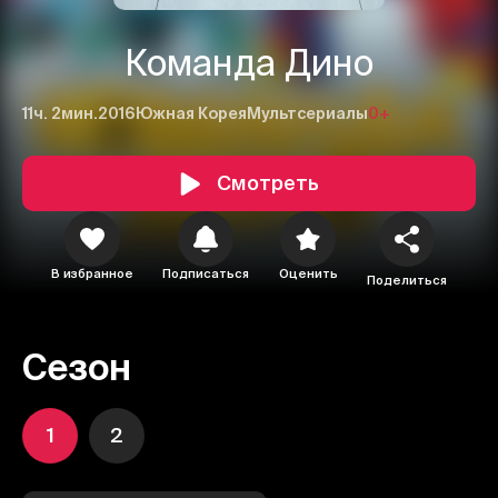
Команда Дино
11ч. 2мин.
2016
Южная Корея
Мультсериалы
0+
Смотреть
В избранное
Подписаться
Оценить
Поделиться
Сезон
1
2