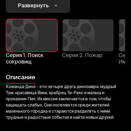
1
2
3
Развернуть
Отменить
Авторизоваться
Отправить
Серия 1. Поиск
Серия 2. Пожар
Сери
сокровищ
Имен
Описание
Команда Дино - это четыре друга динозавра: мудрый
Том, красавица Вики, храбрец Ти-Рекс и малыш и
проказник Пин. Их миссия заключается в том, чтобы
защищать слабых. Они поселяются среди жителей
маленького городка и стараются разделять с ними
трудные и радостные события и найти новых друзей.