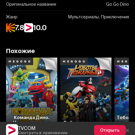
Оригинальное название
Go Go Dino
Жанр
Мультсериалы, Приключения
7.8
10.0
Похожие
7.8
8.4
8
Команда Дино.
Тоботы
Исследователи
Роботы-пожарные
га
TVCOM
Открыть
Смотреть в приложении