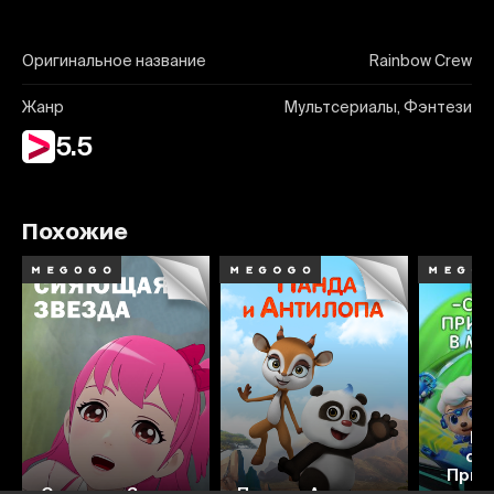
Оригинальное название
Rainbow Crew
Жанр
Мультсериалы, Фэнтези
5.5
Похожие
Ба
сп
Прик
Сияющая Звезда
Панда и Антилопа
ми