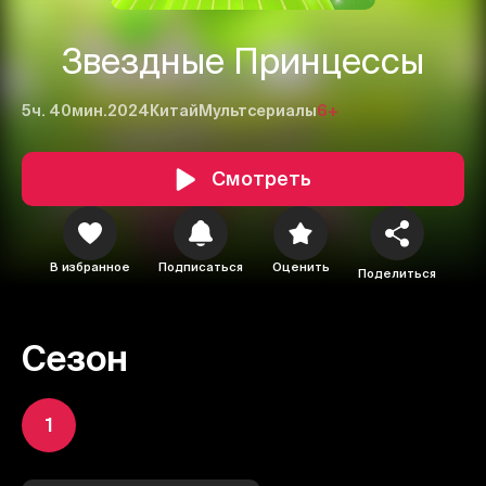
Звездные Принцессы
5ч. 40мин.
2024
Китай
Мультсериалы
6+
Смотреть
В избранное
Подписаться
Оценить
Поделиться
Сезон
1