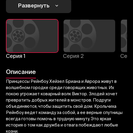
1
2
3
Развернуть
Отменить
Авторизоваться
Отправить
Серия 1
Серия 2
Сери
Описание
Принцессы Рейнбоу Хейзел Бриана и Аврора живут в
волшебном городке среди говорящих животных. Их
покою угрожает коварный волк Виктор. Злодей хочет
превратить добрых жителей в монстров. Подруги
объединяются, чтобы защитить свой дом. Крольчиха
Рейнбоу ведет команду за собой, а ее верные спутницы
всегда готовы помочь в трудную минуту. Это яркая
история о том как дружба и отвага побеждают любые
козни.