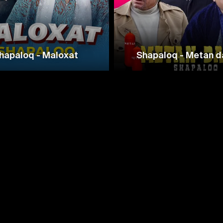
hapaloq - Maloxat
Shapaloq - Metan d