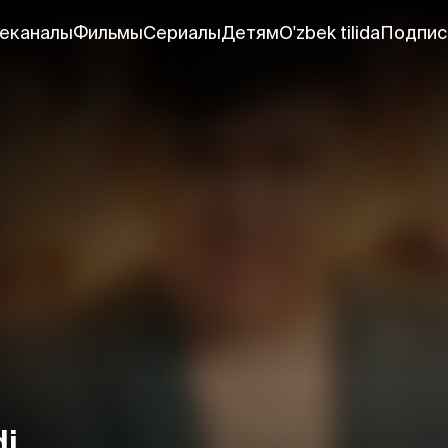
еканалы
Фильмы
Сериалы
Детям
O'zbek tilida
Подпис
di