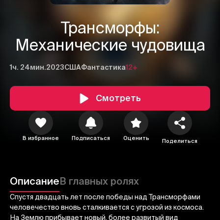
Трансморфы:
Механические чудовища
1ч. 24мин.
2023
США
Фантастика
12+
Смотреть
1
2
3
В избранное
Подписаться
Оценить
Поделиться
Отменить
Авторизоваться
Отправить
Описание
В главных ролях
Спустя двадцать лет после победы над Трансморфами
человечество вновь сталкивается с угрозой из космоса.
На Землю прибывает новый, более развитый вид