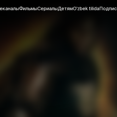
еканалы
Фильмы
Сериалы
Детям
O'zbek tilida
Подпис