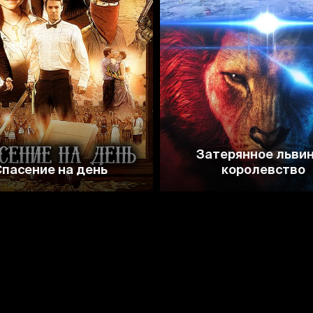
7.0
3.5
Затерянное льви
пасение на день
королевство