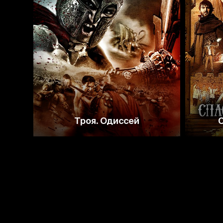
2.6
Троя. Одиссей
С