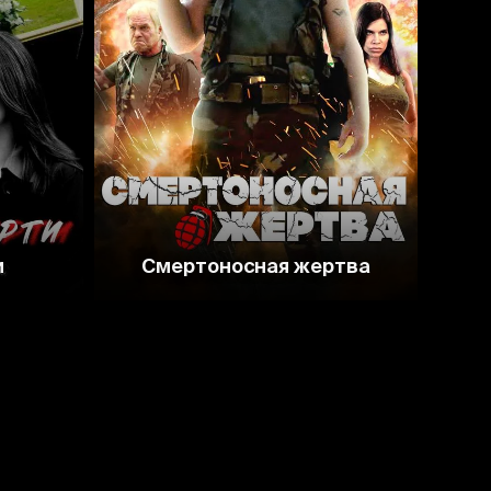
4.8
4.2
и
Смертоносная жертва