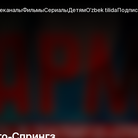
еканалы
Фильмы
Сериалы
Детям
O'zbek tilida
Подпис
го-Спрингз