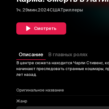
1ч. 29мин.
2024
США
Триллеры
Смотреть
Описание
В главных ролях
В центре сюжета находится Чарли Стивенс, к
начинают преследовать странные кошмары, п
лет назад.
Оригинальное название
Жанр