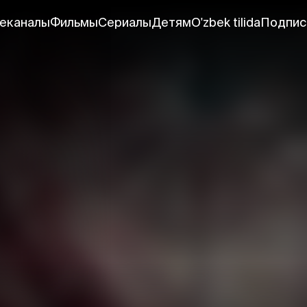
еканалы
Фильмы
Сериалы
Детям
O'zbek tilida
Подпис