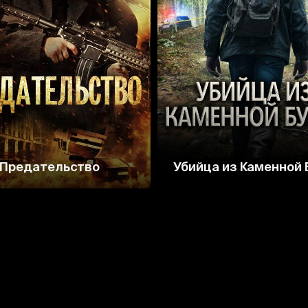
5.0
3.6
4.4
Предательство
Убийца из Каменной