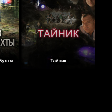
5.7
4.7
 Бухты
Тайник