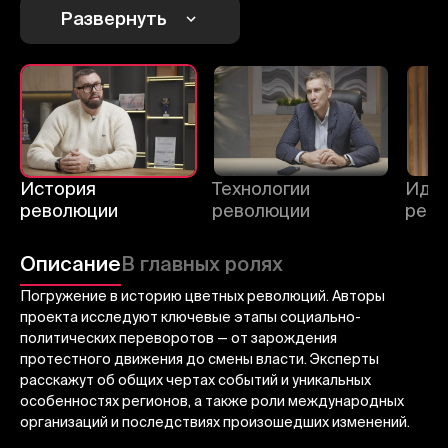
Развернуть
Отменить
Авторизоваться
Отправить
История
Технологии
Идео
революции
революции
рев
Описание
В главных ролях
Погружение в историю цветных революций. Авторы
проекта исследуют ключевые этапы социально-
политических переворотов — от зарождения
протестного движения до смены власти. Эксперты
расскажут об общих чертах событий и уникальных
особенностях регионов, а также роли международных
организаций и последствиях произошедших изменений.