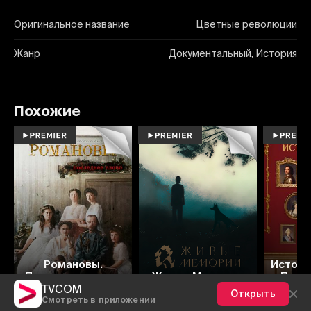
Оригинальное название
Цветные революции
Жанр
Документальный, История
Похожие
8.2
Романовы.
Истори
Последнее слово
Живые Мемории
Петр
TVCOM
Открыть
Смотреть в приложении