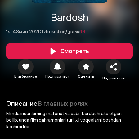
Bardosh
1ч. 43мин.
2021
O'zbekiston
Драма
16+
Смотреть
1
2
3
В избранное
Подписаться
Оценить
Поделиться
Отменить
Авторизоваться
Отправить
Описание
В главных ролях
Filmda insonlarning matonat va sabr-bardoshi aks etgan
bo'lib, unda film qahramonlari turli xil voqealarni boshdan
kechiradilar