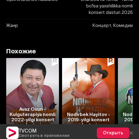
bo'lsa yaxshilikka nomli
konsert dasturi 2026
Жанр
Концерт, Комедии
Похожие
Avaz Oxun -
Kulguterapiya nomli
Nodirbek Hayitov -
Nodirb
2022-yilgi konsert
2019-yilgi konsert
2017-y
dasturi
dasturi
d
TVCOM
Открыть
Смотреть в приложении