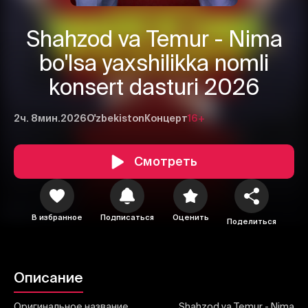
Shahzod va Temur - Nima
bo'lsa yaxshilikka nomli
konsert dasturi 2026
2ч. 8мин.
2026
O'zbekiston
Концерт
16+
1
2
3
Смотреть
Отменить
Авторизоваться
Отправить
В избранное
Подписаться
Оценить
Поделиться
Описание
Оригинальное название
Shahzod va Temur - Nima