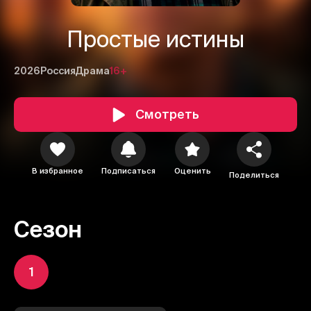
Простые истины
2026
Россия
Драма
16+
Смотреть
В избранное
Подписаться
Оценить
Поделиться
Сезон
1
1
2
3