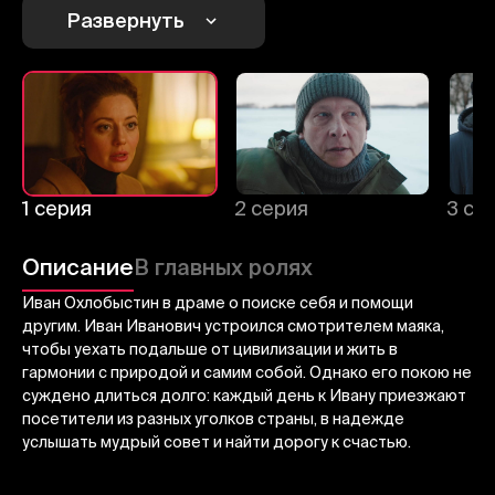
Развернуть
Отменить
Авторизоваться
Отправить
1 серия
2 серия
3 се
Описание
В главных ролях
Иван Охлобыстин в драме о поиске себя и помощи
другим. Иван Иванович устроился смотрителем маяка,
чтобы уехать подальше от цивилизации и жить в
гармонии с природой и самим собой. Однако его покою не
суждено длиться долго: каждый день к Ивану приезжают
посетители из разных уголков страны, в надежде
услышать мудрый совет и найти дорогу к счастью.