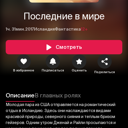
Последние в мире
1ч. 31мин.
2017
Исландия
Фантастика
12+
Смотреть
В избранное
Подписаться
Оценить
Поделиться
1
2
3
Отменить
Авторизоваться
Описание
В главных ролях
Отправить
Молодая пара из США отправляется на романтический
отдых в Исландию. Здесь они наслаждаются видами
красивой природы, северного сияния и теплым бризом
гейзеров. Одним утром Дженай и Райли просыпаются и