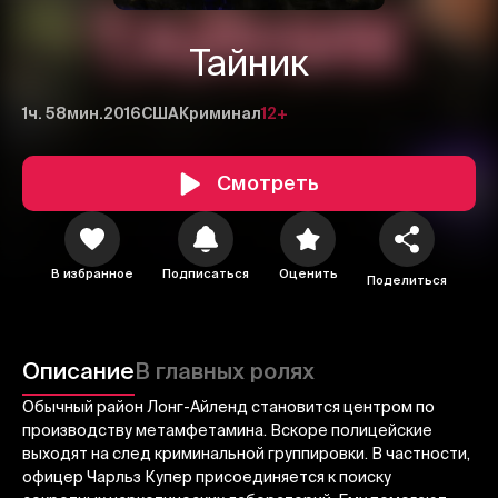
Тайник
1ч. 58мин.
2016
США
Криминал
12+
Смотреть
1
2
3
В избранное
Подписаться
Оценить
Поделиться
Отменить
Авторизоваться
Отправить
Описание
В главных ролях
Обычный район Лонг-Айленд становится центром по
производству метамфетамина. Вскоре полицейские
выходят на след криминальной группировки. В частности,
офицер Чарльз Купер присоединяется к поиску