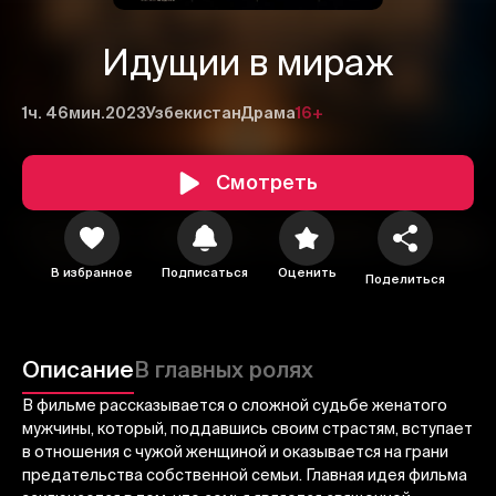
Идущии‌ в мираж
1ч. 46мин.
2023
Узбекистан
Драма
16+
Смотреть
1
2
3
В избранное
Подписаться
Оценить
Поделиться
Отменить
Авторизоваться
Отправить
Описание
В главных ролях
В фильме рассказывается о сложной судьбе женатого
мужчины, который, поддавшись своим страстям, вступает
в отношения с чужой женщиной и оказывается на грани
предательства собственной семьи. Главная идея фильма