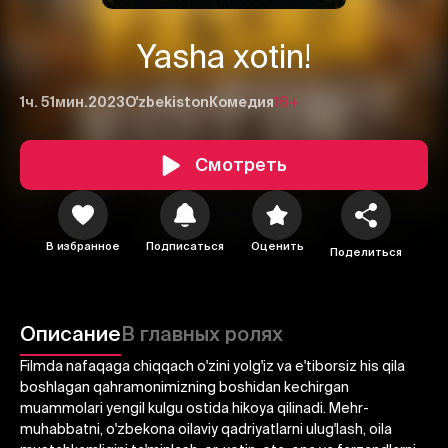
Yasha xotin!
1ч. 51мин.
2023
O'zbekiston
Комедия
16+
Смотреть
1
2
3
В избранное
Подписаться
Оценить
Поделиться
Отменить
Авторизоваться
Отправить
Описание
В главных ролях
Filmda nafaqaga chiqqach o'zini yolg'iz va e'tiborsiz his qila
boshlagan qahramonimizning boshidan kechirgan
muammolari yengil kulgu ostida hikoya qilinadi. Mehr-
muhabbatni, o'zbekona oilaviy qadriyatlarni ulug'lash, oila