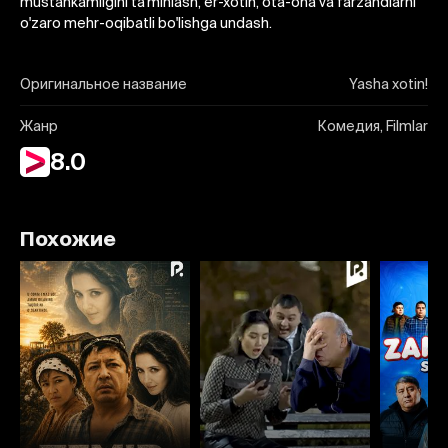
mustahkamligini ta'minlash, er-xotin, ota-ona va farzandlarni
o'zaro mehr-oqibatli bo'lishga undash.
Оригинальное название
Yasha xotin!
Жанр
Комедия, Filmlar
8.0
Похожие