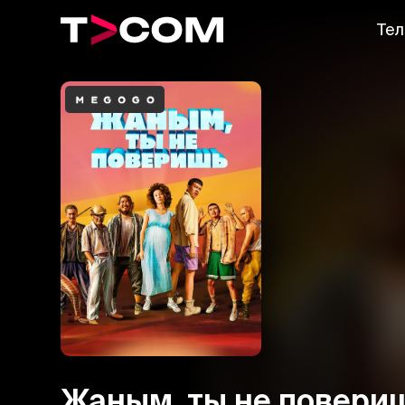
Тел
Жаным, ты не повери