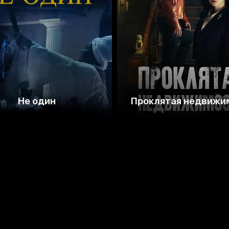
3.8
8.0
7.6
Не один
Проклятая недвижи