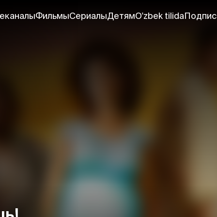
еканалы
Фильмы
Сериалы
Детям
O'zbek tilida
Подпис
шь!