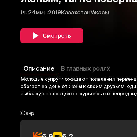
1ч. 24мин.
2019
Казахстан
Ужасы
Смотреть
Описание
В главных ролях
Молодые супруги ожидают появления первенца,
сбегает на день от жены к своим друзьям, од
рыбалку, но попадают в курьезные и непредвид
Жанр
6.9
6.2