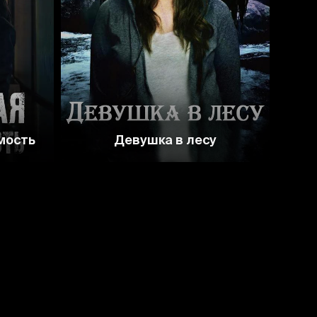
3.3
мость
Девушка в лесу