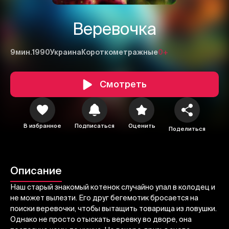
Веревочка
9мин.
1990
Украина
Короткометражные
0+
Смотреть
1
2
3
В избранное
Подписаться
Оценить
Поделиться
Отменить
Авторизоваться
Отправить
Описание
Наш старый знакомый котенок случайно упал в колодец и
не может вылезти. Его друг бегемотик бросается на
поиски веревочки, чтобы вытащить товарища из ловушки.
Однако не просто отыскать веревку во дворе, она