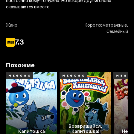
постоянно кому-то нужна. Но вскоре друзья снова
оказываются вместе.
Жанр
Короткометражные,
Семейный
7.3
Похожие
Возвращайся,
7.4
7.1
7.0
6
Капитошка
Капитошка!
Нес