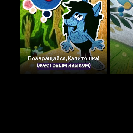
7.1
7.0
Возвращайся, Капитошка!
(жестовым языком)