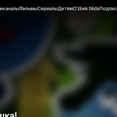
еканалы
Фильмы
Сериалы
Детям
O'zbek tilida
Подпис
шка!