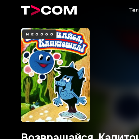
Тел
Возвращайся, Капито