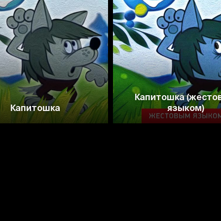
7.4
7.4
Капитошка (жесто
Капитошка
языком)