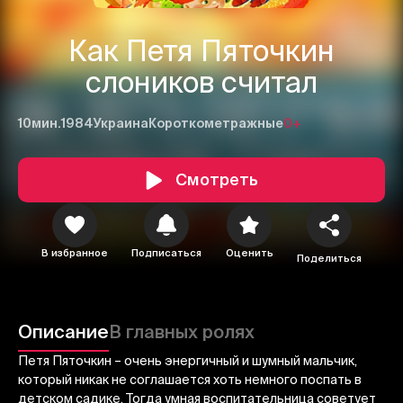
Как Петя Пяточкин
слоников считал
10мин.
1984
Украина
Короткометражные
0+
Смотреть
1
2
3
В избранное
Подписаться
Оценить
Поделиться
Отменить
Авторизоваться
Отправить
Описание
В главных ролях
Петя Пяточкин – очень энергичный и шумный мальчик,
который никак не соглашается хоть немного поспать в
детском садике. Тогда умная воспитательница советует