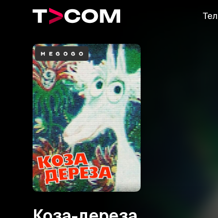
Тел
Коза-дереза