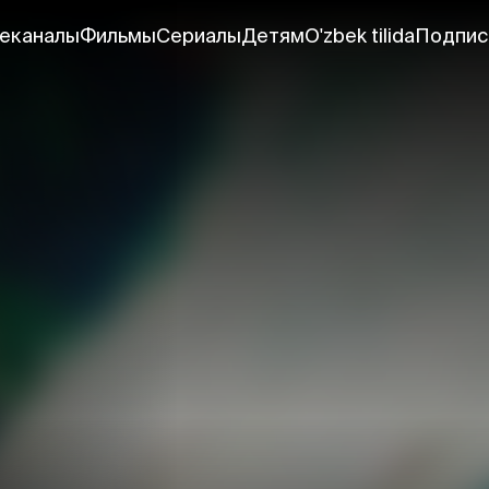
еканалы
Фильмы
Сериалы
Детям
O'zbek tilida
Подпис