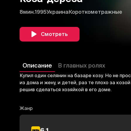
8мин.
1995
Украина
Короткометражные
Смотреть
Описание
В главных ролях
Купил один селянин на базаре козу. Но не про
из дома и жену, и детей, раз те плохо за козо
решив сделаться хозяйкой в его доме.
Жанр
6.1