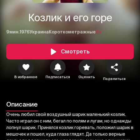
Козлик и его горе
9мин.
1976
Украина
Короткометражные
0+
Смотреть
1
2
3
В избранное
Подписаться
Оценить
Поделиться
Отменить
Авторизоваться
Отправить
Описание
Очень любил свой воздушный шарик маленький козлик.
Часто играл он с ним, бегал по полям и лугам, но однажды
лопнул шарик. Принялся козлик горевать, положил шарик в
мешочек и пошел, куда глаза глядят. Да только верные