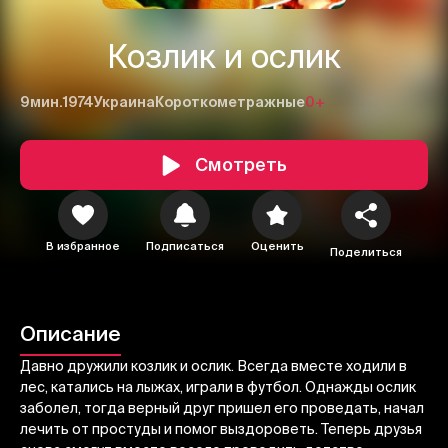
Козлик и ослик
9мин.
1974
Украина
Короткометражные
0+
Смотреть
1
2
3
В избранное
Подписаться
Оценить
Поделиться
Отменить
Авторизоваться
Отправить
Описание
Давно дружили козлик и ослик. Всегда вместе ходили в
лес, катались на лыжах, играли в футбол. Однажды ослик
заболел, тогда верный друг пришел его проведать, начал
лечить от простуды и помог выздороветь. Теперь друзья