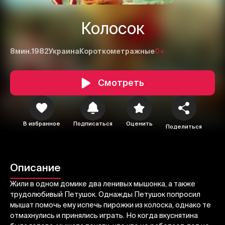
Колосок
8мин.
1982
Украина
Короткометражные
0+
Смотреть
1
2
3
В избранное
Подписаться
Оценить
Поделиться
Отменить
Авторизоваться
Отправить
Описание
Жили в одном домике два ленивых мышонка, а также
трудолюбивый Петушок. Однажды Петушок попросил
мышат помочь ему испечь пирожки из колоска, однако те
отмахнулись и принялись играть. Но когда вкуснятина