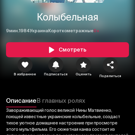
Колыбельная
9мин.
1984
Украина
Короткометражные
0+
Смотреть
1
2
3
В избранное
Подписаться
Оценить
Поделиться
Отменить
Авторизоваться
Отправить
Описание
В главных ролях
Завораживающий голос великой Нины Матвиенко,
поющей известные украинские колыбельные, создаст
тихое уютное домашнее настроение при просмотре
этого мультфильма. Его сюжетная канва состоит из