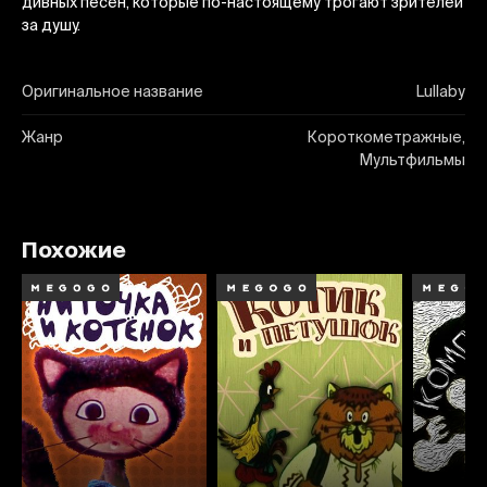
дивных песен, которые по-настоящему трогают зрителей
за душу.
Оригинальное название
Lullaby
Жанр
Короткометражные,
Мультфильмы
Похожие
6.8
7.3