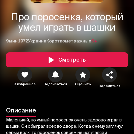
Про поросенка, который
умел играть в шашки
9мин.
1972
Украина
Короткометражные
6+
Смотреть
1
2
3
В избранное
Подписаться
Оценить
Поделиться
Отменить
Авторизоваться
Отправить
Описание
Маленький, но умный поросенок очень здорово играл в
шашки. Он обыграл всех во дворе. Когда к нему заглянул
серый волк, то поросенок совсем не испугался и