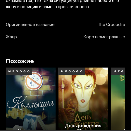
оказывается, что такая ситуация устраивает всех: и его
жену, и полицию и самого проглоченного.
Оригинальное название
The Crocodile
Жанр
Короткометражные
Похожие
4.9
6.4
День рождения
Коллекция
Юлии
Ди