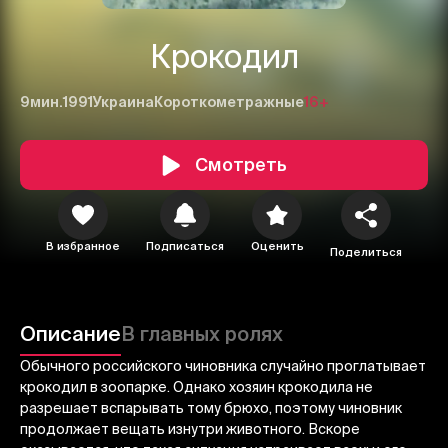
Крокодил
9мин.
1991
Украина
Короткометражные
16+
Смотреть
1
2
3
В избранное
Подписаться
Оценить
Поделиться
Отменить
Авторизоваться
Отправить
Описание
В главных ролях
Обычного российского чиновника случайно проглатывает
крокодил в зоопарке. Однако хозяин крокодила не
разрешает вспарывать тому брюхо, поэтому чиновник
продолжает вещать изнутри животного. Вскоре