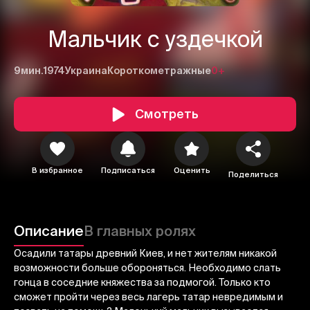
Мальчик с уздечкой
9мин.
1974
Украина
Короткометражные
0+
Смотреть
1
2
3
В избранное
Подписаться
Оценить
Поделиться
Отменить
Авторизоваться
Отправить
Описание
В главных ролях
Осадили татары древний Киев, и нет жителям никакой
возможности больше обороняться. Необходимо слать
гонца в соседние княжества за подмогой. Только кто
сможет пройти через весь лагерь татар невредимым и