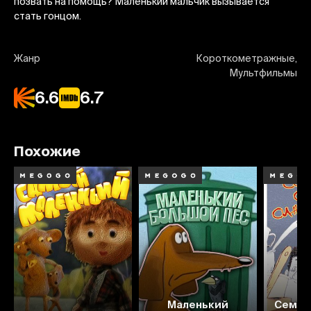
позвать на помощь? Маленький мальчик вызывается
стать гонцом.
Жанр
Короткометражные,
Мультфильмы
6.6
6.7
Похожие
Маленький
Семь 