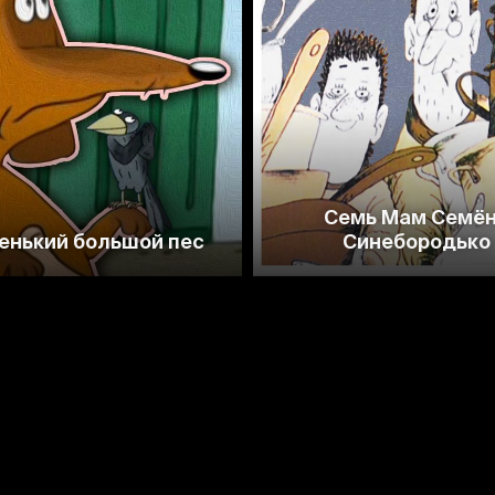
Семь Мам Семё
енький большой пес
Синебородько