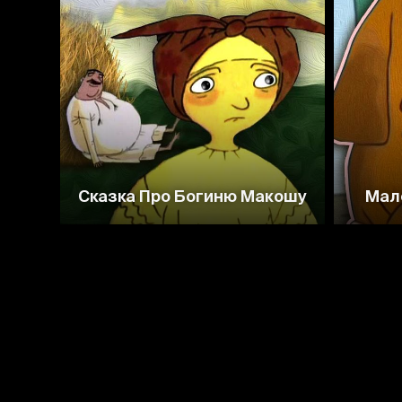
Сказка Про Богиню Макошу
Мал