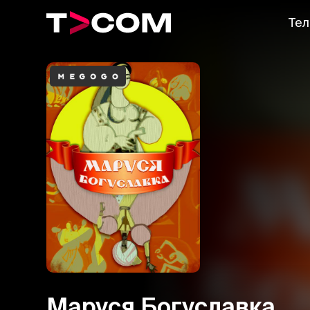
Тел
Маруся Богуславка