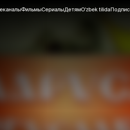
еканалы
Фильмы
Сериалы
Детям
O'zbek tilida
Подпис