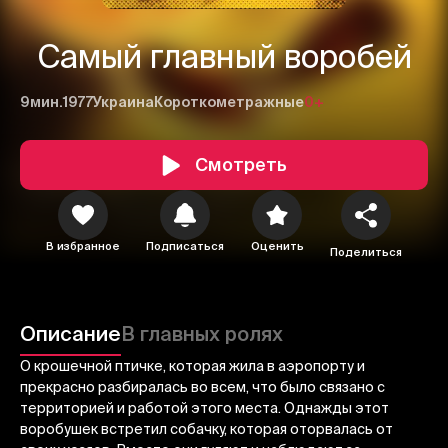
Самый главный воробей
9мин.
1977
Украина
Короткометражные
0+
Смотреть
1
2
3
В избранное
Подписаться
Оценить
Поделиться
Отменить
Авторизоваться
Отправить
Описание
В главных ролях
О крошечной птичке, которая жила в аэропорту и
прекрасно разбиралась во всем, что было связано с
территорией и работой этого места. Однажды этот
воробушек встретил собачку, которая оторвалась от