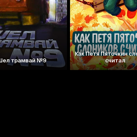
7.6
7.2
7.8
8.0
Как Петя Пяточкин сл
Шел трамвай №9
считал