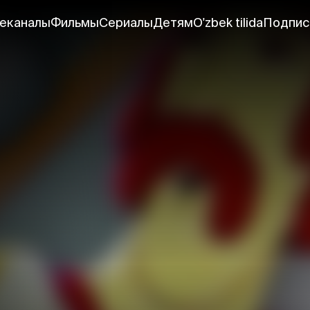
еканалы
Фильмы
Сериалы
Детям
O'zbek tilida
Подпис