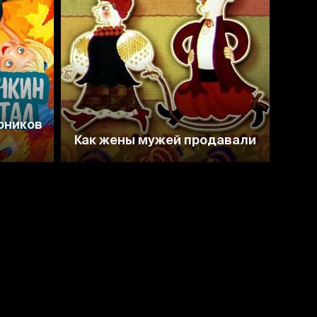
6.8
7.1
оников
Как жены мужей продавали