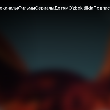
еканалы
Фильмы
Сериалы
Детям
O'zbek tilida
Подпис