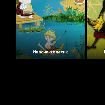
6.5
7.8
Ивасик-телесик