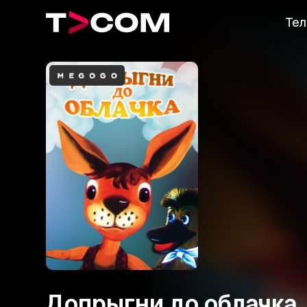
Тел
Допрыгни до облачка