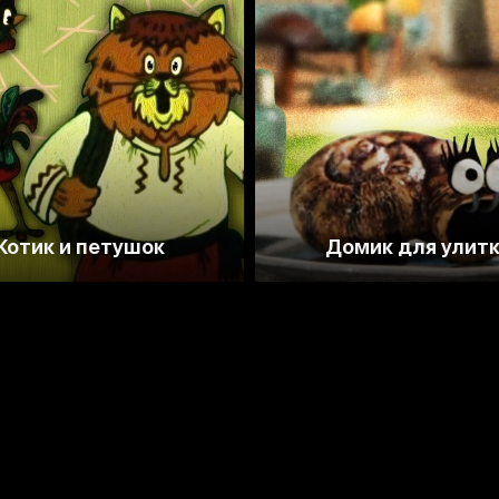
6.8
7.3
Котик и петушок
Домик для улит