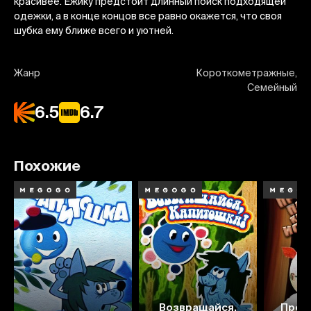
красивее. Ежику предстоит длинный поиск подходящей
одежки, а в конце концов все равно окажется, что своя
шубка ему ближе всего и уютней.
Жанр
Короткометражные,
Семейный
6.5
6.7
Похожие
Возвращайся,
Про 