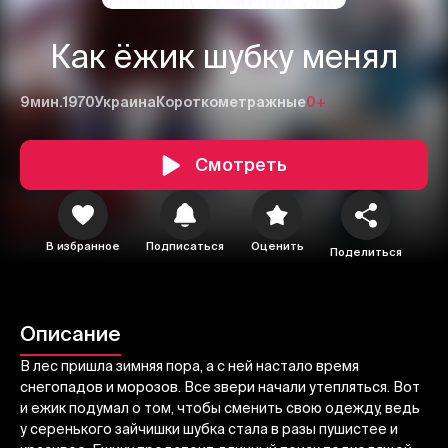
Как ёжик шубку менял
9мин.
1970
Украина
Короткометражные
0+
Смотреть
1
2
3
В избранное
Подписаться
Оценить
Поделиться
Отменить
Авторизоваться
Отправить
Описание
В лес пришла зимняя пора, а с ней настало время
снегопадов и морозов. Все звери начали утепляться. Вот
и ежик подумал о том, чтобы сменить свою одежду, ведь
у серенького зайчишки шубка стала в разы пушистее и