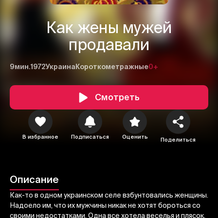
Как жены мужей
продавали
9мин.
1972
Украина
Короткометражные
0+
Смотреть
1
2
3
В избранное
Подписаться
Оценить
Поделиться
Отменить
Авторизоваться
Отправить
Описание
Как-то в одном украинском селе взбунтовались женщины.
Надоело им, что их мужчины никак не хотят бороться со
своими недостатками. Одна все хотела веселья и плясок,