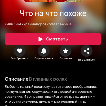
Что на что похоже
1
2
3
7мин.
1974
Украина
Короткометражные
6+
Отменить
Авторизоваться
Смотреть
Отправить
В избранное
Подписаться
Оценить
Поделиться
Описание
В главных ролях
Любознательный песик окунается в свое воображение,
придумывая для окружающих его вещей интересные
сравнения. И вот разлетевшийся от ветра одуванчик —
это сотня снежинок, шмель — разгневанный тигр.