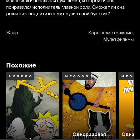
маленькая и печальная букашечка, которой очень
понравился исполнитель главной роли. Сможет ли она
решиться подойти к нему, вручив свой букетик?
Жанр
Короткометражные,
Мультфильмы
Похожие
Одноразовая
Однажд
Ку...
вечность
д