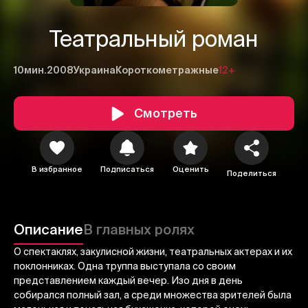
Театральный роман
10мин.
2008
Украина
Короткометражные
12+
Смотреть
1
2
3
В избранное
Подписаться
Оценить
Поделиться
Отменить
Авторизоваться
Отправить
Описание
В главных ролях
О спектаклях, закулисной жизни, театральных актерах и их
поклонниках. Одна труппа выступала со своим
представлением каждый вечер. Изо дня в день
собирался полный зал, а среди множества зрителей была